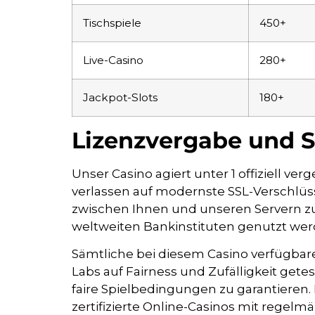
Tischspiele
450+
Live-Casino
280+
Jackpot-Slots
180+
Lizenzvergabe und S
Unser Casino agiert unter 1 offiziell v
verlassen auf modernste SSL-Verschlü
zwischen Ihnen und unseren Servern zu
weltweiten Bankinstituten genutzt wer
Sämtliche bei diesem Casino verfügba
Labs auf Fairness und Zufälligkeit get
faire Spielbedingungen zu garantieren.
zertifizierte Online-Casinos mit regelm