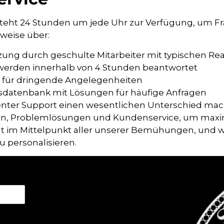
teht 24 Stunden um jede Uhr zur Verfügung, um 
weise über:
ung durch geschulte Mitarbeiter mit typischen Re
erden innerhalb von 4 Stunden beantwortet
t für dringende Angelegenheiten
sdatenbank mit Lösungen für häufige Anfragen
lenter Support einen wesentlichen Unterschied mach
en, Problemlösungen und Kundenservice, um maxima
t im Mittelpunkt aller unserer Bemühungen, und wir
 personalisieren.