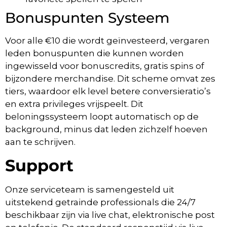
Bonuspunten Systeem
Voor alle €10 die wordt geïnvesteerd, vergaren
leden bonuspunten die kunnen worden
ingewisseld voor bonuscredits, gratis spins of
bijzondere merchandise. Dit scheme omvat zes
tiers, waardoor elk level betere conversieratio’s
en extra privileges vrijspeelt. Dit
beloningssysteem loopt automatisch op de
background, minus dat leden zichzelf hoeven
aan te schrijven.
Support
Onze serviceteam is samengesteld uit
uitstekend getrainde professionals die 24/7
beschikbaar zijn via live chat, elektronische post