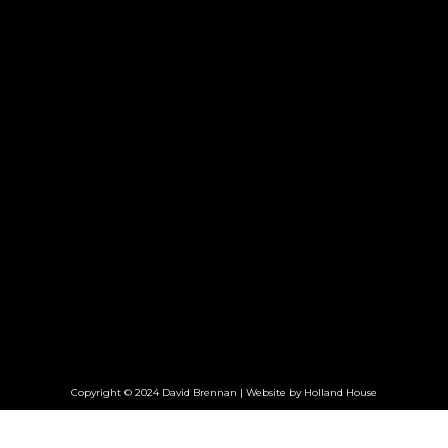
Copyright © 2024 David Brennan | Website by
Holland House