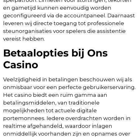
spelpatroon. Limieten voor stortingen, tekorten
en gametijd kunnen eenvoudig worden
geconfigureerd via de accountpaneel. Daarnaast
leveren wij directe toegang tot professionele
steunorganisaties voor spelers die assistentie
vereist hebben.
Betaalopties bij Ons
Casino
Veelzijdigheid in betalingen beschouwen wij als
onmisbaar voor een perfecte gebruikerservaring.
Het casino biedt een ruim gamma aan
betalingsmiddelen, van traditionele
mogelijkheden tot actuele digitale
portemonnees. Iedere overdrachten worden in
realtime afgehandeld, waardoor inlagen
onmiddellijk voorhanden zijn en opnames over