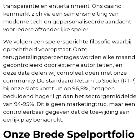
transparantie en entertainment. Ons casino
kenmerkt zich via een samensmelting van
moderne tech en gepersonaliseerde aandacht
voor iedere afzonderlijke speler.
We volgen een spelersgerichte filosofie waarbij
oprechtheid vooropstaat. Onze
terugbetalingspercentages worden elke maand
gecontroleerd door externe autoriteiten, en
deze data delen wij compleet open met onze
community. De standaard Return to Speler (RTP)
bij onze slots komt uit op 96,8%, hetgeen
beduidend hoger ligt dan het sectorgemiddelde
van 94-95%. Dit is geen marketingtruc, maar een
controleerbaar gegeven dat de toewijding aan
eerlijk play benadrukt.
Onze Brede Spelportfolio