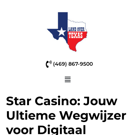
(469) 867-9500
Star Casino: Jouw
Ultieme Wegwijzer
voor Digitaal