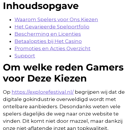
Inhoudsopgave
Waarom Spelers voor Ons Kiezen
Het Gevarieerde Spelportfolio
Bescherming en Licenties
Betaalopties bij Het Casino
Promoties en Acties Overzicht
Support
Om welke reden Gamers
voor Deze Kiezen
Op
https://explorefestival.nl/
begrijpen wij dat de
digitale gokindustrie overweldigd wordt met
ontelbare aanbieders. Desondanks weten vele
spelers dagelijks de weg naar onze website te
vinden. Dit komt niet door mazzel, maar dankzij
onze niet-aflatende inzet aan topkwaliteit,