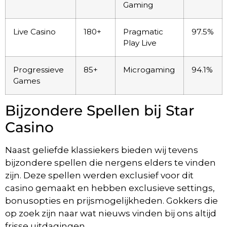
Gaming
Live Casino
180+
Pragmatic
97.5%
Play Live
Progressieve
85+
Microgaming
94.1%
Games
Bijzondere Spellen bij Star
Casino
Naast geliefde klassiekers bieden wij tevens
bijzondere spellen die nergens elders te vinden
zijn. Deze spellen werden exclusief voor dit
casino gemaakt en hebben exclusieve settings,
bonusopties en prijsmogelijkheden. Gokkers die
op zoek zijn naar wat nieuws vinden bij ons altijd
frisse uitdagingen.