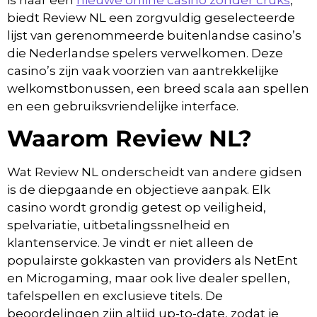
biedt Review NL een zorgvuldig geselecteerde
lijst van gerenommeerde buitenlandse casino’s
die Nederlandse spelers verwelkomen. Deze
casino’s zijn vaak voorzien van aantrekkelijke
welkomstbonussen, een breed scala aan spellen
en een gebruiksvriendelijke interface.
Waarom Review NL?
Wat Review NL onderscheidt van andere gidsen
is de diepgaande en objectieve aanpak. Elk
casino wordt grondig getest op veiligheid,
spelvariatie, uitbetalingssnelheid en
klantenservice. Je vindt er niet alleen de
populairste gokkasten van providers als NetEnt
en Microgaming, maar ook live dealer spellen,
tafelspellen en exclusieve titels. De
beoordelingen zijn altijd up-to-date, zodat je