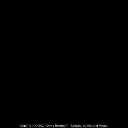
Copyright © 2024 David Brennan | Website by
Holland House