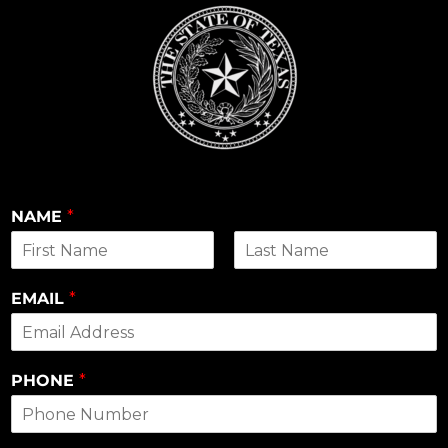
NAME
*
First
Last
EMAIL
*
PHONE
*