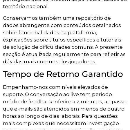
território nacional.
Conservamos também uma repositório de
dados abrangente com conteúdos detalhados
sobre funcionalidades da plataforma,
explicações sobre títulos específicos e tutoriais
de solução de dificuldades comuns. A presente
secção é atualizada regularmente para refletir as
dúvidas mais comuns dos jogadores.
Tempo de Retorno Garantido
Empenhamo-nos com níveis elevados de
suporte. O conversação ao live tem período
médio de feedback inferior a 2 minutos, ao passo
que e-mails são atendidos em menos de quatro
horas ao longo de dias laborais. Para questões
mais complexas que necessitam investigação