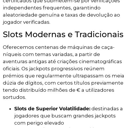
certificados que submetem-se por verificações
independentes frequentes, garantindo
aleatoriedade genuína e taxas de devolução ao
jogador verificadas.
Slots Modernas e Tradicionais
Oferecemos centenas de máquinas de caça-
níqueis com temas variadas, a partir de
aventuras antigas até criações cinematográficas
oficiais. Os jackpots progressivos reúnem
prémios que regularmente ultrapassam os meia
dúzia de dígitos, com certos títulos previamente
tendo distribuído milhões de € a utilizadores
sortudos.
Slots de Superior Volatilidade:
destinadas a
jogadores que buscam grandes jackpots
com perigo elevado