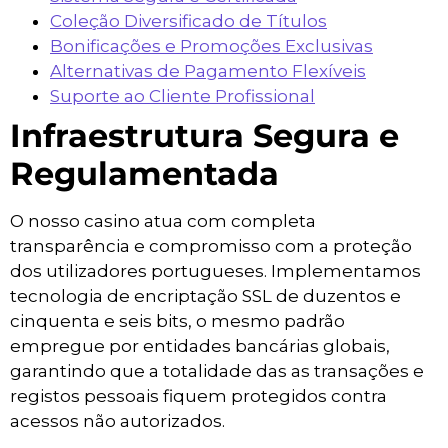
Coleção Diversificado de Títulos
Bonificações e Promoções Exclusivas
Alternativas de Pagamento Flexíveis
Suporte ao Cliente Profissional
Infraestrutura Segura e
Regulamentada
O nosso casino atua com completa
transparência e compromisso com a proteção
dos utilizadores portugueses. Implementamos
tecnologia de encriptação SSL de duzentos e
cinquenta e seis bits, o mesmo padrão
empregue por entidades bancárias globais,
garantindo que a totalidade das as transações e
registos pessoais fiquem protegidos contra
acessos não autorizados.