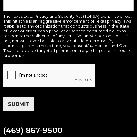
The Texas Data Privacy and Security Act (TDPSA) went into effect.
This initiative is an “aggressive enforcement of Texas privacy laws.”
It applies to any organization that conducts business in the state
of Texas or produces a product or service consumed by Texas
residents. The collection of any sensitive and/or personal data is
not, nor will it ever be, sold to any outside enterprise. By
submitting, from time to time, you consent/authorize Land Over
Texas to provide targeted promotions regarding other in-house
properties.
SUBMIT
(469) 867-9500