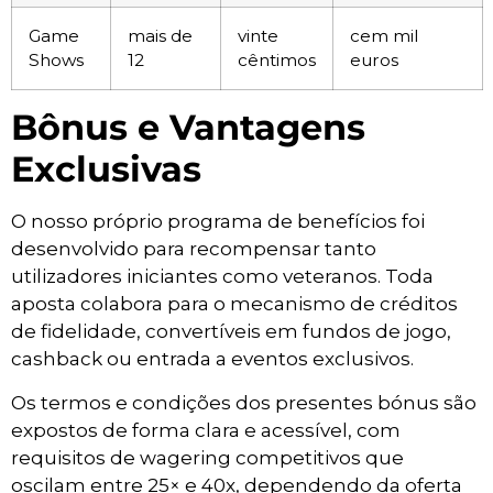
Game
mais de
vinte
cem mil
Shows
12
cêntimos
euros
Bônus e Vantagens
Exclusivas
O nosso próprio programa de benefícios foi
desenvolvido para recompensar tanto
utilizadores iniciantes como veteranos. Toda
aposta colabora para o mecanismo de créditos
de fidelidade, convertíveis em fundos de jogo,
cashback ou entrada a eventos exclusivos.
Os termos e condições dos presentes bónus são
expostos de forma clara e acessível, com
requisitos de wagering competitivos que
oscilam entre 25× e 40x, dependendo da oferta