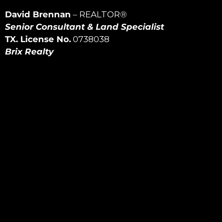
David Brennan
–
REALTOR
®
Senior Consultant & Land Specialist
TX. License No.
0738038
Brix Realty