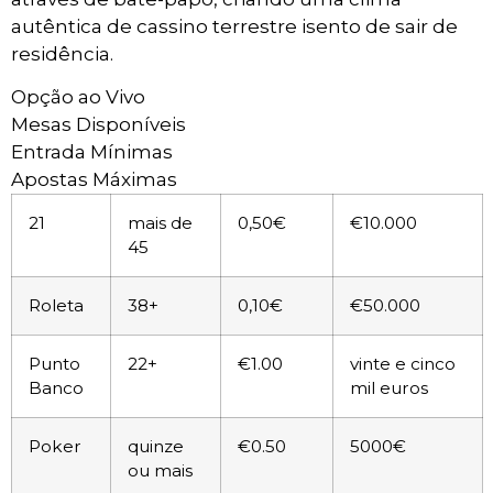
autêntica de cassino terrestre isento de sair de
residência.
Opção ao Vivo
Mesas Disponíveis
Entrada Mínimas
Apostas Máximas
21
mais de
0,50€
€10.000
45
Roleta
38+
0,10€
€50.000
Punto
22+
€1.00
vinte e cinco
Banco
mil euros
Poker
quinze
€0.50
5000€
ou mais