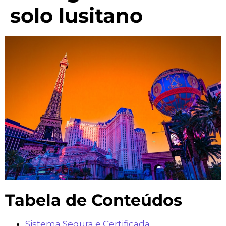
solo lusitano
Tabela de Conteúdos
Sistema Segura e Certificada