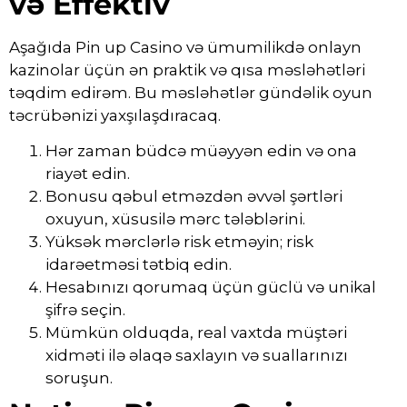
və Effektiv
Aşağıda Pin up Casino və ümumilikdə onlayn
kazinolar üçün ən praktik və qısa məsləhətləri
təqdim edirəm. Bu məsləhətlər gündəlik oyun
təcrübənizi yaxşılaşdıracaq.
Hər zaman büdcə müəyyən edin və ona
riayət edin.
Bonusu qəbul etməzdən əvvəl şərtləri
oxuyun, xüsusilə mərc tələblərini.
Yüksək mərclərlə risk etməyin; risk
idarəetməsi tətbiq edin.
Hesabınızı qorumaq üçün güclü və unikal
şifrə seçin.
Mümkün olduqda, real vaxtda müştəri
xidməti ilə əlaqə saxlayın və suallarınızı
soruşun.