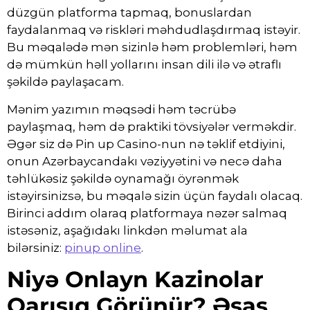
düzgün platforma tapmaq, bonuslardan
faydalanmaq və riskləri məhdudlaşdırmaq istəyir.
Bu məqalədə mən sizinlə həm problemləri, həm
də mümkün həll yollarını insan dili ilə və ətraflı
şəkildə paylaşacam.
Mənim yazımın məqsədi həm təcrübə
paylaşmaq, həm də praktiki tövsiyələr verməkdir.
Əgər siz də Pin up Casino-nun nə təklif etdiyini,
onun Azərbaycandakı vəziyyətini və necə daha
təhlükəsiz şəkildə oynamağı öyrənmək
istəyirsinizsə, bu məqalə sizin üçün faydalı olacaq.
Birinci addım olaraq platformaya nəzər salmaq
istəsəniz, aşağıdakı linkdən məlumat ala
bilərsiniz:
pinup online
.
Niyə Onlayn Kazinolar
Qarışıq Görünür? Əsas