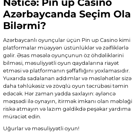
Nəticə: Pin up Casino
Azərbaycanda Seçim Ola
Bilərmi?
Azərbaycanlı oyunçular üçün Pin up Casino kimi
platformalar müəyyən üstünlüklər və zəifliklərlə
gəlir. Əsas məsələ oyunçunun öz öhdəliklərini
bilməsi, məsuliyyətli oyun qaydalarına riayət
etməsi və platformanın şəffaflığını yoxlamasıdır.
Yuxarıda sadalanan addımlar və məsləhətlər sizə
daha təhlükəsiz və zövqlü oyun təcrübəsi təmin
edəcək. Hər zaman yadda saxlayın: əyləncə
məqsədi ilə oynayın, itirmək imkanı olan məbləği
riskə atmayın və lazım gəldikdə peşəkar yardıma
müraciət edin.
Uğurlar və məsuliyyətli oyun!