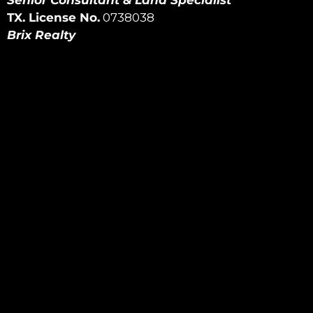
TX. License No.
0738038
Brix Realty