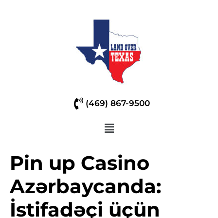
(469) 867-9500
Pin up Casino
Azərbaycanda:
İstifadəçi üçün