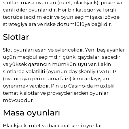
slotlar, masa oyunları (rulet, blackjack), poker və
canlı diler oyunlarıdır. Hər bir kateqoriya fərqli
təcrübə təqdim edir və oyun seçimi şəxsi zövqə,
strategiyalara və riskə dözümlülüyə bağlıdır.
Slotlar
Slot oyunları asan və əyləncəlidir. Yeni başlayanlar
üçün məqbul seçimdir, çünki qaydaları sadədir
və yüksək qazancın mümkünlüyü var. Lakin
slotlarda volatiliti (oyunun dəyişkənliyi) və RTP
(oyuncuya geri ödəmə faizi) kimi anlayışları
öyrənmək vacibdir. Pin up Casino-da müxtəlif
tematik slotlar və provayderlərdən oyunlar
mövcuddur.
Masa oyunları
Blackjack, rulet və baccarat kimi oyunlar