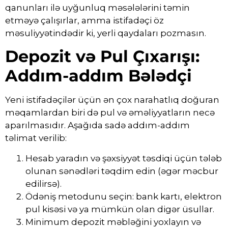
qanunları ilə uyğunluq məsələlərini təmin
etməyə çalışırlar, amma istifadəçi öz
məsuliyyətindədir ki, yerli qaydaları pozmasın.
Depozit və Pul Çıxarışı:
Addım-addım Bələdçi
Yeni istifadəçilər üçün ən çox narahatlıq doğuran
məqamlardan biri də pul və əməliyyatların necə
aparılmasıdır. Aşağıda sadə addım-addım
təlimat verilib:
Hesab yaradın və şəxsiyyət təsdiqi üçün tələb
olunan sənədləri təqdim edin (əgər məcbur
edilirsə).
Ödəniş metodunu seçin: bank kartı, elektron
pul kisəsi və ya mümkün olan digər üsullar.
Minimum depozit məbləğini yoxlayın və