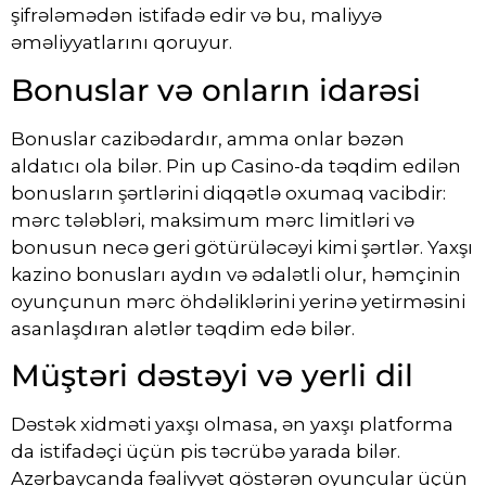
şifrələmədən istifadə edir və bu, maliyyə
əməliyyatlarını qoruyur.
Bonuslar və onların idarəsi
Bonuslar cazibədardır, amma onlar bəzən
aldatıcı ola bilər. Pin up Casino-da təqdim edilən
bonusların şərtlərini diqqətlə oxumaq vacibdir:
mərc tələbləri, maksimum mərc limitləri və
bonusun necə geri götürüləcəyi kimi şərtlər. Yaxşı
kazino bonusları aydın və ədalətli olur, həmçinin
oyunçunun mərc öhdəliklərini yerinə yetirməsini
asanlaşdıran alətlər təqdim edə bilər.
Müştəri dəstəyi və yerli dil
Dəstək xidməti yaxşı olmasa, ən yaxşı platforma
da istifadəçi üçün pis təcrübə yarada bilər.
Azərbaycanda fəaliyyət göstərən oyunçular üçün