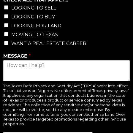
LOOKING TO SELL
LOOKING TO BUY
LOOKING FOR LAND
MOVING TO TEXAS
WANT A REAL ESTATE CAREER
MESSAGE
*
The Texas Data Privacy and Security Act (TDPSA) went into effect.
This initiative is an “aggressive enforcement of Texas privacy laws.”
It applies to any organization that conducts business in the state
of Texas or produces a product or service consumed by Texas
residents. The collection of any sensitive and/or personal data is
not, nor will it ever be, sold to any outside enterprise. By
submitting, from time to time, you consent/authorize Land Over
Texas to provide targeted promotions regarding other in-house
properties.