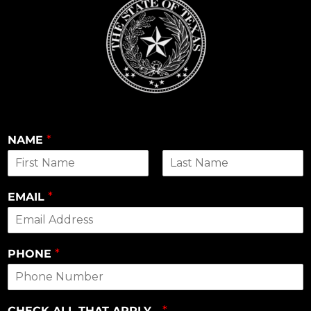
NAME
*
First
Last
EMAIL
*
PHONE
*
CHECK ALL THAT APPLY...
*