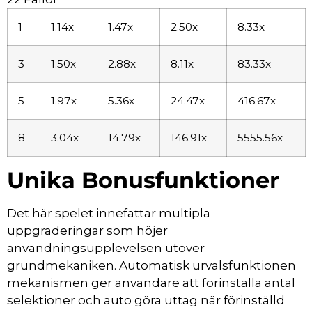
1
1.14x
1.47x
2.50x
8.33x
3
1.50x
2.88x
8.11x
83.33x
5
1.97x
5.36x
24.47x
416.67x
8
3.04x
14.79x
146.91x
5555.56x
Unika Bonusfunktioner
Det här spelet innefattar multipla
uppgraderingar som höjer
användningsupplevelsen utöver
grundmekaniken. Automatisk urvalsfunktionen
mekanismen ger användare att förinställa antal
selektioner och auto göra uttag när förinställd