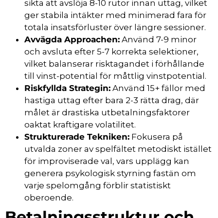
sikta att avslöja 8-10 rutor innan uttag, vilket
ger stabila intäkter med minimerad fara för
totala insatsförluster över längre sessioner.
Avvägda Approachen:
Använd 7-9 minor
och avsluta efter 5-7 korrekta selektioner,
vilket balanserar risktagandet i förhållande
till vinst-potential för måttlig vinstpotential.
Riskfyllda Strategin:
Använd 15+ fällor med
hastiga uttag efter bara 2-3 rätta drag, där
målet är drastiska utbetalningsfaktorer
oaktat kraftigare volatilitet.
Strukturerade Tekniken:
Fokusera på
utvalda zoner av spelfältet metodiskt istället
för improviserade val, vars upplägg kan
generera psykologisk styrning fastän om
varje spelomgång förblir statistiskt
oberoende.
Betalningsstruktur och