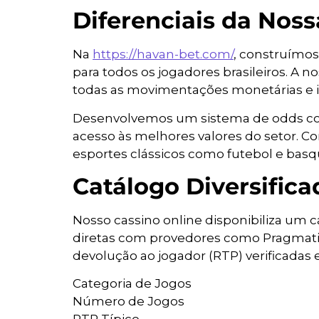
Diferenciais da Nos
Na
https://havan-bet.com/
, construímo
para todos os jogadores brasileiros. A n
todas as movimentações monetárias e i
Desenvolvemos um sistema de odds com
acesso às melhores valores do setor. Co
esportes clássicos como futebol e basq
Catálogo Diversific
Nosso cassino online disponibiliza um c
diretas com provedores como Pragmatic
devolução ao jogador (RTP) verificadas 
Categoria de Jogos
Número de Jogos