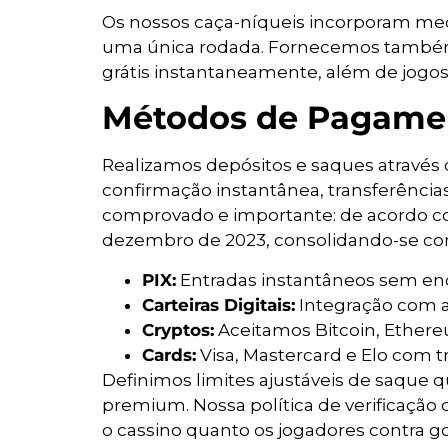
Os nossos caça-níqueis incorporam mec
uma única rodada. Fornecemos também 
grátis instantaneamente, além de jogo
Métodos de Pagamen
Realizamos depósitos e saques através 
confirmação instantânea, transferências 
comprovado e importante: de acordo com
dezembro de 2023, consolidando-se como 
PIX:
Entradas instantâneos sem enca
Carteiras Digitais:
Integração com as
Cryptos:
Aceitamos Bitcoin, Ethere
Cards:
Visa, Mastercard e Elo com t
Definimos limites ajustáveis de saque
premium. Nossa política de verificação
o cassino quanto os jogadores contra go