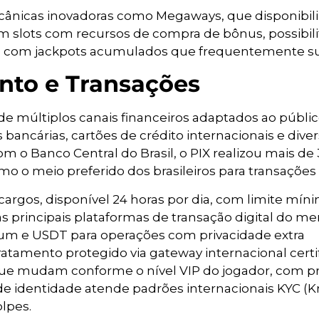
ânicas inovadoras como Megaways, que disponibiliz
slots com recursos de compra de bônus, possibili
s com jackpots acumulados que frequentemente sup
to e Transações
de múltiplos canais financeiros adaptados ao públi
bancárias, cartões de crédito internacionais e diver
 o Banco Central do Brasil, o PIX realizou mais d
o meio preferido dos brasileiros para transações d
rgos, disponível 24 horas por dia, com limite mín
 principais plataformas de transação digital do m
um e USDT para operações com privacidade extra
ratamento protegido via gateway internacional certi
 que mudam conforme o nível VIP do jogador, com 
 de identidade atende padrões internacionais KYC 
lpes.