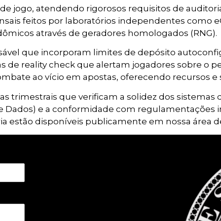
e jogo, atendendo rigorosos requisitos de auditoria
ensais feitos por laboratórios independentes como
dômicos através de geradores homologados (RNG).
sável que incorporam limites de depósito autoconf
s de reality check que alertam jogadores sobre o 
mbate ao vício em apostas, oferecendo recursos e 
as trimestrais que verificam a solidez dos sistema
de Dados) e a conformidade com regulamentações i
ria estão disponíveis publicamente em nossa área d