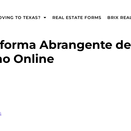
VING TO TEXAS?​
REAL ESTATE FORMS
BRIX REA
aforma Abrangente de
no Online
s