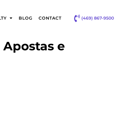
(469) 867-9500
LTY
BLOG
CONTACT
 Apostas e