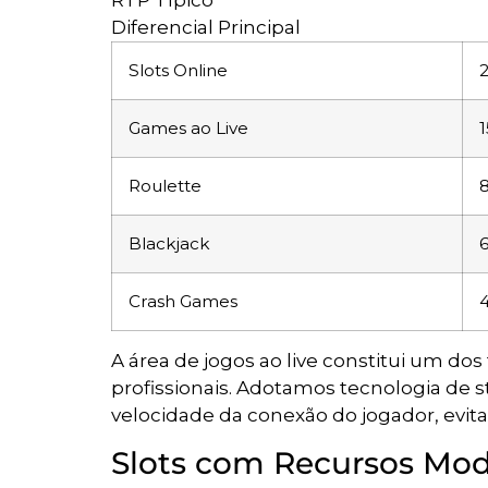
RTP Típico
Diferencial Principal
Slots Online
2
Games ao Live
Roulette
Blackjack
Crash Games
A área de jogos ao live constitui um d
profissionais. Adotamos tecnologia de
velocidade da conexão do jogador, evit
Slots com Recursos Mo