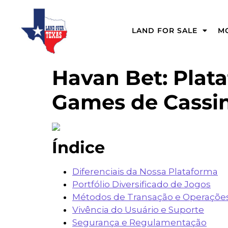
LAND FOR SALE
MO
Havan Bet: Plat
Games de Cassi
Índice
Diferenciais da Nossa Plataforma
Portfólio Diversificado de Jogos
Métodos de Transação e Operaçõe
Vivência do Usuário e Suporte
Segurança e Regulamentação