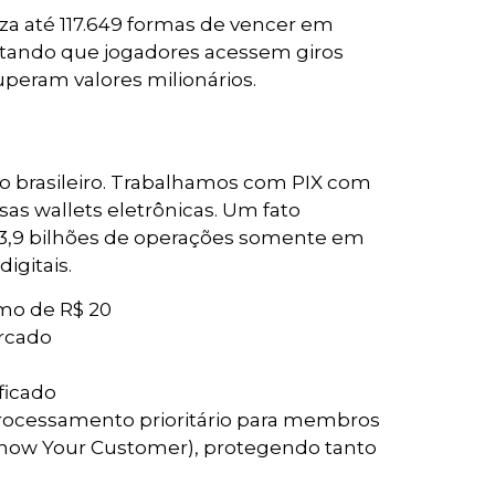
a até 117.649 formas de vencer em
tando que jogadores acessem giros
eram valores milionários.
co brasileiro. Trabalhamos com PIX com
sas wallets eletrônicas. Um fato
e 3,9 bilhões de operações somente em
igitais.
imo de R$ 20
ercado
ficado
processamento prioritário para membros
(Know Your Customer), protegendo tanto