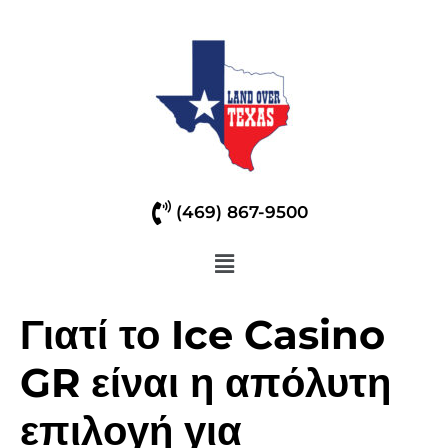
(469) 867-9500
Γιατί το Ice Casino
GR είναι η απόλυτη
επιλογή για