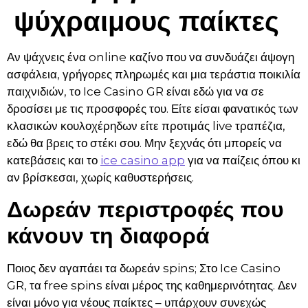
ψύχραιμους παίκτες
Αν ψάχνεις ένα online καζίνο που να συνδυάζει άψογη
ασφάλεια, γρήγορες πληρωμές και μια τεράστια ποικιλία
παιχνιδιών, το Ice Casino GR είναι εδώ για να σε
δροσίσει με τις προσφορές του. Είτε είσαι φανατικός των
κλασικών κουλοχέρηδων είτε προτιμάς live τραπέζια,
εδώ θα βρεις το στέκι σου. Μην ξεχνάς ότι μπορείς να
κατεβάσεις και το
ice casino app
για να παίζεις όπου κι
αν βρίσκεσαι, χωρίς καθυστερήσεις.
Δωρεάν περιστροφές που
κάνουν τη διαφορά
Ποιος δεν αγαπάει τα δωρεάν spins; Στο Ice Casino
GR, τα free spins είναι μέρος της καθημερινότητας. Δεν
είναι μόνο για νέους παίκτες – υπάρχουν συνεχώς