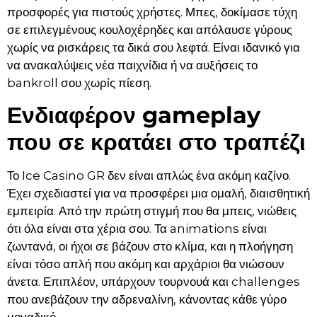
προσφορές για πιστούς χρήστες. Μπες, δοκίμασε τύχη
σε επιλεγμένους κουλοχέρηδες και απόλαυσε γύρους
χωρίς να ρισκάρεις τα δικά σου λεφτά. Είναι ιδανικό για
να ανακαλύψεις νέα παιχνίδια ή να αυξήσεις το
bankroll σου χωρίς πίεση.
Ενδιαφέρον gameplay
που σε κρατάει στο τραπέζι
Το Ice Casino GR δεν είναι απλώς ένα ακόμη καζίνο.
Έχει σχεδιαστεί για να προσφέρει μια ομαλή, διαισθητική
εμπειρία. Από την πρώτη στιγμή που θα μπεις, νιώθεις
ότι όλα είναι στα χέρια σου. Τα animations είναι
ζωντανά, οι ήχοι σε βάζουν στο κλίμα, και η πλοήγηση
είναι τόσο απλή που ακόμη και αρχάριοι θα νιώσουν
άνετα. Επιπλέον, υπάρχουν τουρνουά και challenges
που ανεβάζουν την αδρεναλίνη, κάνοντας κάθε γύρο