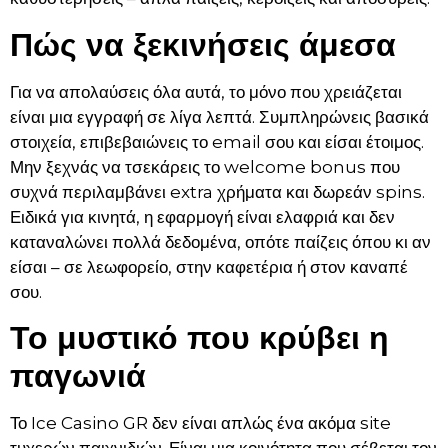
Πώς να ξεκινήσεις άμεσα
Για να απολαύσεις όλα αυτά, το μόνο που χρειάζεται
είναι μια εγγραφή σε λίγα λεπτά. Συμπληρώνεις βασικά
στοιχεία, επιβεβαιώνεις το email σου και είσαι έτοιμος.
Μην ξεχνάς να τσεκάρεις το welcome bonus που
συχνά περιλαμβάνει extra χρήματα και δωρεάν spins.
Ειδικά για κινητά, η εφαρμογή είναι ελαφριά και δεν
καταναλώνει πολλά δεδομένα, οπότε παίζεις όπου κι αν
είσαι – σε λεωφορείο, στην καφετέρια ή στον καναπέ
σου.
Το μυστικό που κρύβει η
παγωνιά
Το Ice Casino GR δεν είναι απλώς ένα ακόμα site