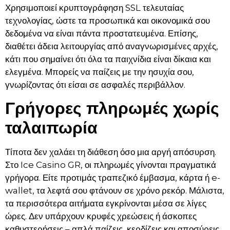
Χρησιμοποιεί κρυπτογράφηση SSL τελευταίας
τεχνολογίας, ώστε τα προσωπικά και οικονομικά σου
δεδομένα να είναι πάντα προστατευμένα. Επίσης,
διαθέτει άδεια λειτουργίας από αναγνωρισμένες αρχές,
κάτι που σημαίνει ότι όλα τα παιχνίδια είναι δίκαια και
ελεγμένα. Μπορείς να παίζεις με την ησυχία σου,
γνωρίζοντας ότι είσαι σε ασφαλές περιβάλλον.
Γρήγορες πληρωμές χωρίς
ταλαιπωρία
Τίποτα δεν χαλάει τη διάθεση όσο μια αργή απόσυρση.
Στο Ice Casino GR, οι πληρωμές γίνονται πραγματικά
γρήγορα. Είτε προτιμάς τραπεζικό έμβασμα, κάρτα ή e-
wallet, τα λεφτά σου φτάνουν σε χρόνο ρεκόρ. Μάλιστα,
τα περισσότερα αιτήματα εγκρίνονται μέσα σε λίγες
ώρες. Δεν υπάρχουν κρυφές χρεώσεις ή άσκοπες
καθυστερήσεις – απλά παίζεις, κερδίζεις και αποσύρεις.