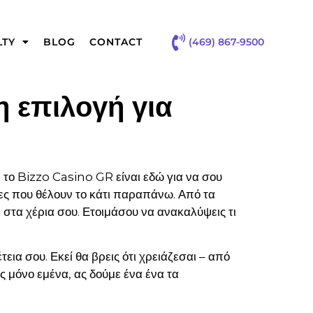
(469) 867-9500
LTY
BLOG
CONTACT
η επιλογή για
 το Bizzo Casino GR είναι εδώ για να σου
κτες που θέλουν το κάτι παραπάνω. Από τα
 στα χέρια σου. Ετοιμάσου να ανακαλύψεις τι
τεια σου. Εκεί θα βρεις ότι χρειάζεσαι – από
ς μόνο εμένα, ας δούμε ένα ένα τα