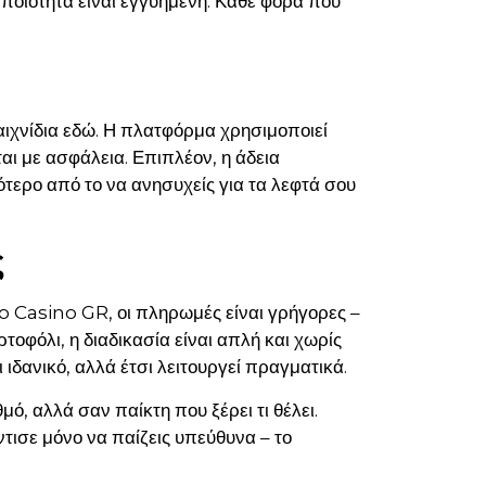
οιότητα είναι εγγυημένη. Κάθε φορά που
αιχνίδια εδώ. Η πλατφόρμα χρησιμοποιεί
αι με ασφάλεια. Επιπλέον, η άδεια
ρότερο από το να ανησυχείς για τα λεφτά σου
ς
zzo Casino GR, οι πληρωμές είναι γρήγορες –
τοφόλι, η διαδικασία είναι απλή και χωρίς
 ιδανικό, αλλά έτσι λειτουργεί πραγματικά.
μό, αλλά σαν παίκτη που ξέρει τι θέλει.
ντισε μόνο να παίζεις υπεύθυνα – το