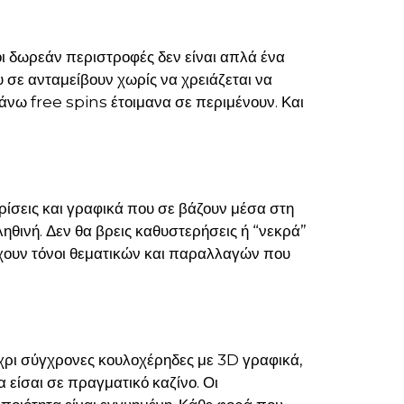
οι δωρεάν περιστροφές δεν είναι απλά ένα
υ σε ανταμείβουν χωρίς να χρειάζεται να
απάνω free spins έτοιμανα σε περιμένουν. Και
ρίσεις και γραφικά που σε βάζουν μέσα στη
ληθινή. Δεν θα βρεις καθυστερήσεις ή “νεκρά”
άρχουν τόνοι θεματικών και παραλλαγών που
έχρι σύγχρονες κουλοχέρηδες με 3D γραφικά,
 είσαι σε πραγματικό καζίνο. Οι