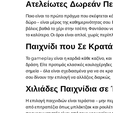
Ατελείωτες Δωρεάν Π
Ποιο είναι το πρώτο πράγμα που σκέφτεται κά
δώρο – είναι μέρος της καθημερινότητας σου. 
βάλεις βαθιά το χέρι στην τσέπη. Φαντάσου να
το καλύτερο; Οι όροι είναι απλοί, χωρίς περί
Παιχνίδι που Σε Κρατά
Το gameplay είναι η καρδιά κάθε καζίνο, και
δράση. Είτε προτιμάς κλασικές κουλοχέρηδες ε
σημεία – όλα είναι σχεδιασμένα για να σε κρ
σου δίνουν την επιλογή να αλλάζεις διαρκώς.
Χιλιάδες Παιχνίδια σε
Η επιλογή παιχνιδιών είναι τεράστια – μην π
από επιτραπέζια όπως μπλάκτζακ και ρουλέτα 