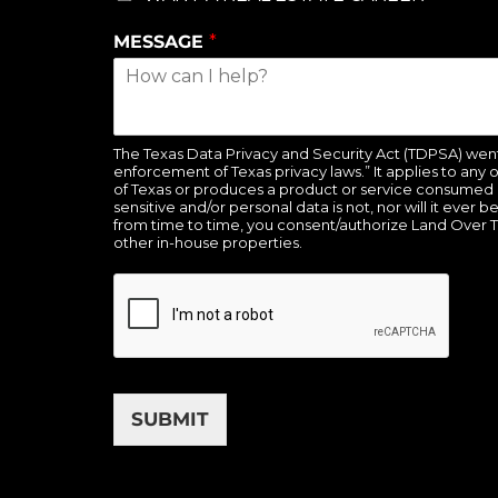
MESSAGE
*
The Texas Data Privacy and Security Act (TDPSA) went in
enforcement of Texas privacy laws.” It applies to any 
of Texas or produces a product or service consumed b
sensitive and/or personal data is not, nor will it ever 
from time to time, you consent/authorize Land Over 
other in-house properties.
SUBMIT