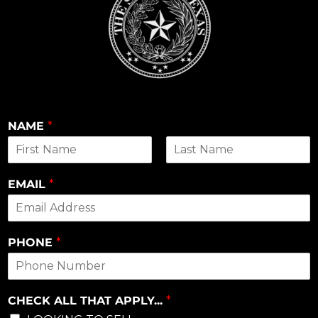
NAME
*
First
Last
EMAIL
*
PHONE
*
CHECK ALL THAT APPLY...
*