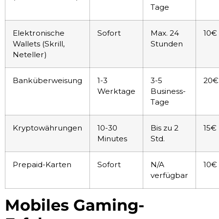
Tage
Elektronische
Sofort
Max. 24
10€
Wallets (Skrill,
Stunden
Neteller)
Banküberweisung
1-3
3-5
20€
Werktage
Business-
Tage
Kryptowährungen
10-30
Bis zu 2
15€
Minutes
Std.
Prepaid-Karten
Sofort
N/A
10€
verfügbar
Mobiles Gaming-