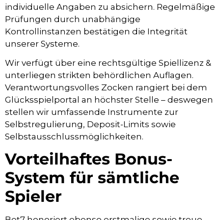
individuelle Angaben zu absichern. Regelmäßige
Prüfungen durch unabhängige
Kontrollinstanzen bestätigen die Integrität
unserer Systeme.
Wir verfügt über eine rechtsgültige Spiellizenz &
unterliegen strikten behördlichen Auflagen.
Verantwortungsvolles Zocken rangiert bei dem
Glücksspielportal an höchster Stelle – deswegen
stellen wir umfassende Instrumente zur
Selbstregulierung, Deposit-Limits sowie
Selbstausschlussmöglichkeiten.
Vorteilhaftes Bonus-
System für sämtliche
Spieler
Bet7 honoriert ebenso erstmalige sowie treue