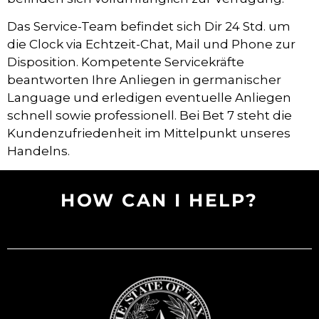
Das Service-Team befindet sich Dir 24 Std. um
die Clock via Echtzeit-Chat, Mail und Phone zur
Disposition. Kompetente Servicekräfte
beantworten Ihre Anliegen in germanischer
Language und erledigen eventuelle Anliegen
schnell sowie professionell. Bei Bet 7 steht die
Kundenzufriedenheit im Mittelpunkt unseres
Handelns.
HOW CAN I HELP?