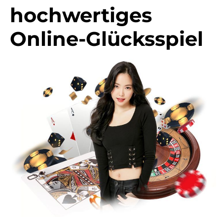
hochwertiges
Online-Glücksspiel