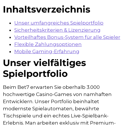
Inhaltsverzeichnis
Unser umfangreiches Spielportfolio
Sicherheitskriterien & Lizenzierung
Vorteilhaftes Bonus-System für alle Spieler
Flexible Zahlungsoptionen
Mobile Gaming-Erfahrung
Unser vielfältiges
Spielportfolio
Beim Bet7 erwarten Sie oberhalb 3.000
hochwertige Casino-Games von namhaften
Entwicklern. Unser Portfolio beinhaltet
modernste Spielautomaten, bewährte
Tischspiele und ein echtes Live-Spielbank-
Erlebnis. Man arbeiten exklusiv mit Premium-