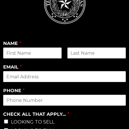
NAME
*
First
Last
EMAIL
*
PHONE
*
CHECK ALL THAT APPLY...
*
LOOKING TO SELL